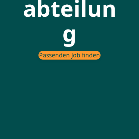
abteilun
g
Passenden Job finden